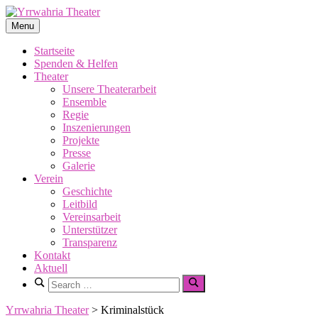
Skip
to
Menu
Yrrwahria
content
Theater
Startseite
Spenden & Helfen
Theater
Unsere Theaterarbeit
Ensemble
Regie
Inszenierungen
Projekte
Presse
Galerie
Verein
Geschichte
Leitbild
Vereinsarbeit
Unterstützer
Transparenz
Kontakt
Aktuell
Search
for:
Search
Yrrwahria Theater
>
Kriminalstück