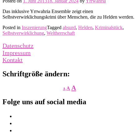
Posted on
1. Juni 2013
18. Januar 2024
by
Yrrwahria
Das inklusive Yrrwahria Ensemble zeigt einen
Selbstverwirklichungskrimi über Menschen, die zu Helden werden.
Posted in
Inszenierung
Tagged
absurd
,
Helden
,
Kriminalstück
,
Selbstverwirklichung
,
Weltherrschaft
Datenschutz
Impressum
Kontakt
Schriftgröße ändern:
Decrease
Reset
Increase
A
A
A
font
font
size.
font
size.
Folge uns auf social media
size.